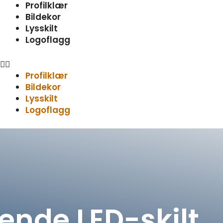
Meny
Profilklær
Bildekor
Lysskilt
Logoflagg
Profilklær
Bildekor
Lysskilt
Logoflagg
ende LED-skilt