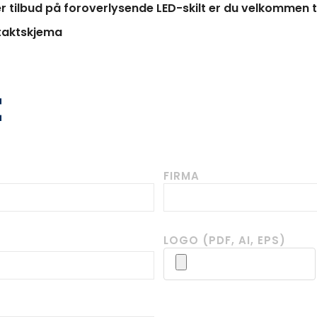
r tilbud på foroverlysende LED-skilt er du velkommen t
ntaktskjema
t
FIRMA
LOGO (PDF, AI, EPS)