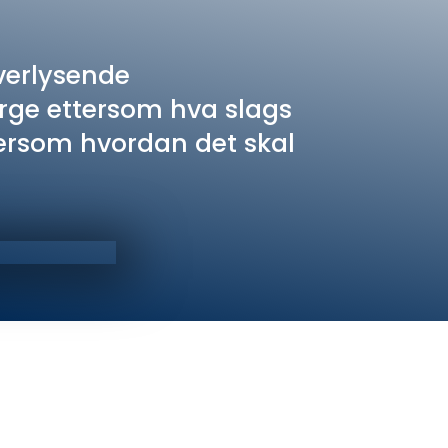
overlysende
farge ettersom hva slags
ttersom hvordan det skal