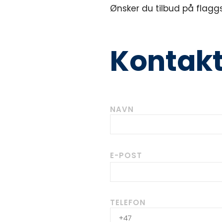
Ønsker du tilbud på flaggst
Kontak
NAVN
E-POST
TELEFON