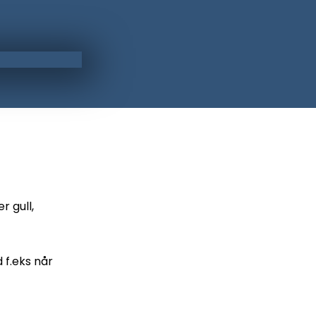
r gull,
 f.eks når