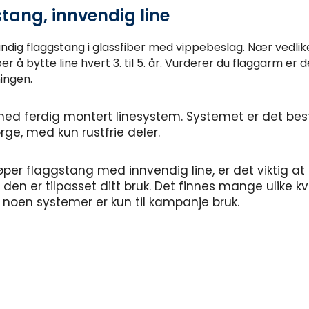
tang, innvendig line
ig flaggstang i glassfiber med vippebeslag. Nær vedlike
er å bytte line hvert 3. til 5. år.
Vurderer du flaggarm er d
ingen.
med ferdig montert linesystem. Systemet er det be
orge, med kun rustfrie deler.
øper flaggstang med innvendig line, er det viktig at
 den er tilpasset ditt bruk. Det finnes mange ulike kva
noen systemer er kun til kampanje bruk.