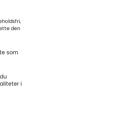
holdsfri,
ette den
ste som
 du
liteter i