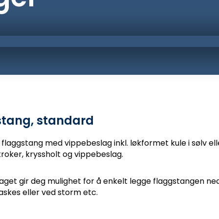
stang, standard
 flaggstang med vippebeslag inkl. løkformet kule i sølv elle
gkroker, kryssholt og vippebeslag.
get gir deg mulighet for å enkelt legge flaggstangen ned
askes eller ved storm etc.