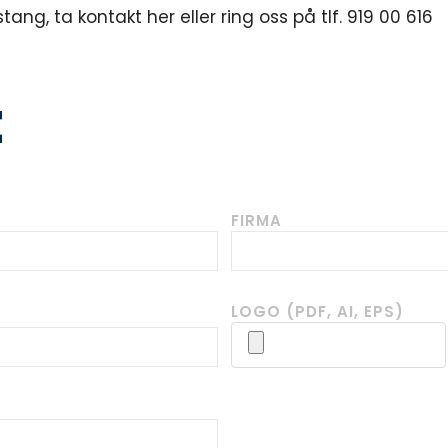
ang, ta kontakt her eller ring oss på tlf. 919 00 616
t
FIRMA
LOGO (PDF, AI, EPS)