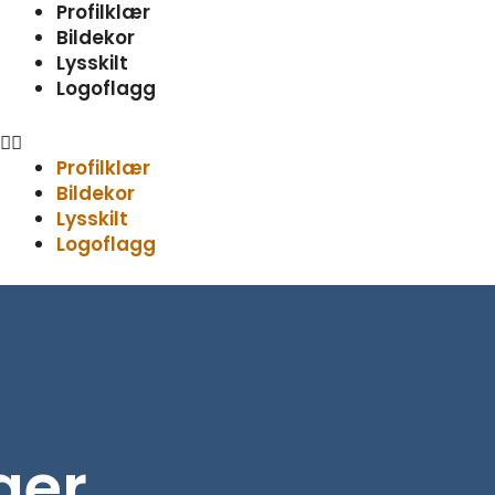
Meny
Profilklær
Bildekor
Lysskilt
Logoflagg
Profilklær
Bildekor
Lysskilt
Logoflagg
ger