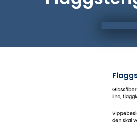
Flagg
Glassfiber
line, flag
Vippebesla
den skal v