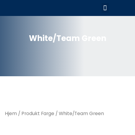
Hopp
Meny
rett
til
innholdet
White/Team Green
Hjem
/ Produkt Farge / White/Team Green