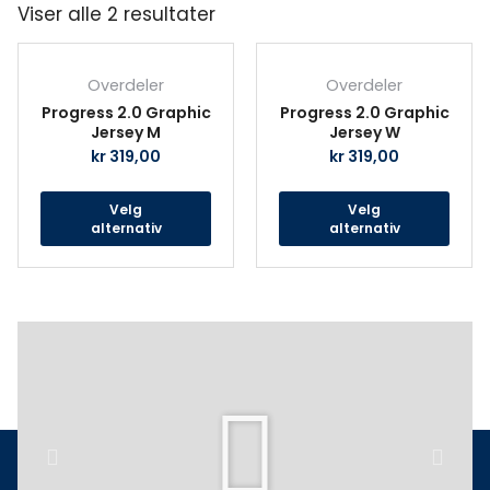
Viser alle 2 resultater
Dette
Det
produktet
prod
Overdeler
Overdeler
har
har
Progress 2.0 Graphic
Progress 2.0 Graphic
flere
fler
Jersey M
Jersey W
varianter.
vari
kr
319,00
kr
319,00
Alternativene
Alte
kan
kan
Velg
Velg
velges
velg
alternativ
alternativ
på
på
produktsiden
prod
Play
Previous
Next