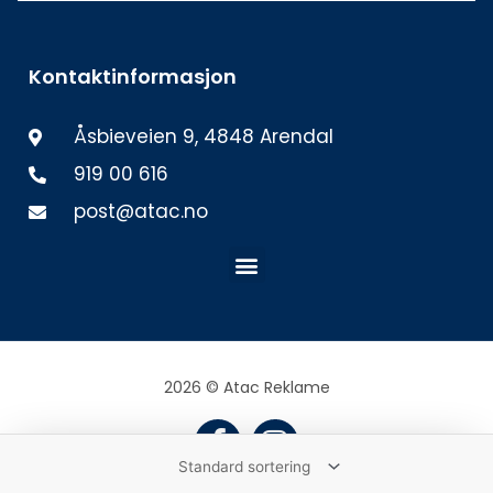
Kontaktinformasjon
Åsbieveien 9, 4848 Arendal
919 00 616
post@atac.no
Meny
2026 © Atac Reklame
F
I
a
n
c
s