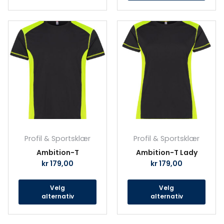
Dette
Det
produktet
prod
har
har
flere
fler
varianter.
vari
Alternativene
Alte
kan
kan
velges
velg
på
på
produktsiden
prod
Profil & Sportsklær
Profil & Sportsklær
Ambition-T
Ambition-T Lady
kr
179,00
kr
179,00
Velg
Velg
alternativ
alternativ