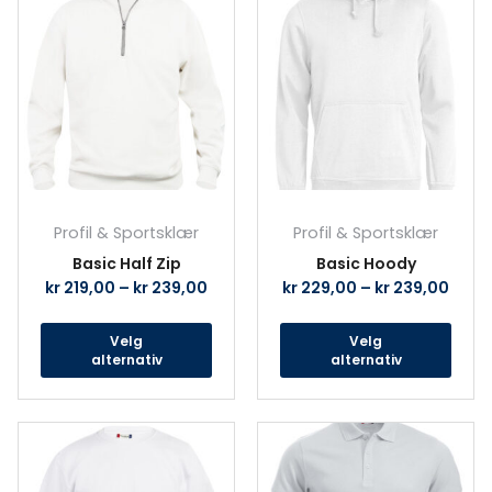
produktet
prod
har
har
flere
fler
varianter.
vari
Alternativene
Alte
kan
kan
velges
velg
på
på
produktsiden
prod
Profil & Sportsklær
Profil & Sportsklær
Basic Half Zip
Basic Hoody
kr
219,00
–
kr
239,00
kr
229,00
–
kr
239,00
Velg
Velg
alternativ
alternativ
Dette
Det
produktet
prod
har
har