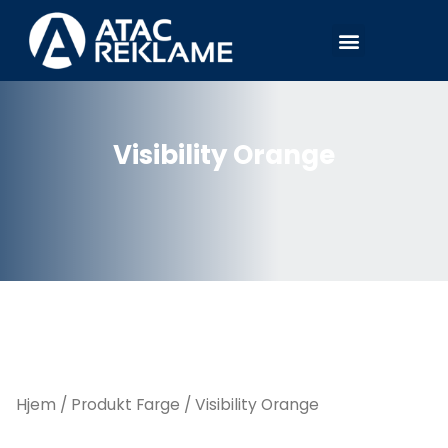
Hopp
Meny
rett
til
innholdet
Visibility Orange
Hjem
/ Produkt Farge / Visibility Orange