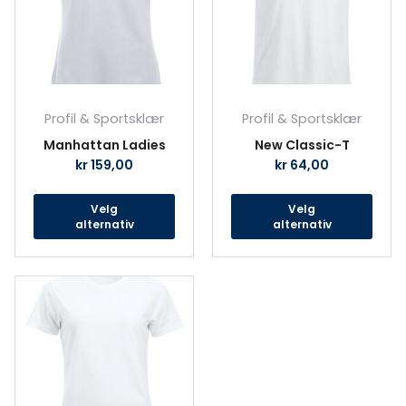
Alternativene
Alte
kan
kan
velges
velg
på
på
produktsiden
prod
Profil & Sportsklær
Profil & Sportsklær
Manhattan Ladies
New Classic-T
kr
159,00
kr
64,00
Velg
Velg
alternativ
alternativ
Dette
produktet
har
flere
varianter.
Alternativene