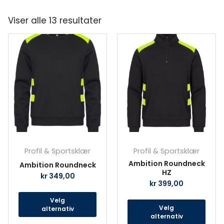
Viser alle 13 resultater
Dette
Det
produktet
prod
har
har
flere
fler
varianter.
vari
Alternativene
Alte
kan
kan
velges
velg
på
på
produktsiden
prod
Profil & Sportsklær
Profil & Sportsklær
Ambition Roundneck
Ambition Roundneck
HZ
kr
349,00
kr
399,00
Velg
Velg
alternativ
alternativ