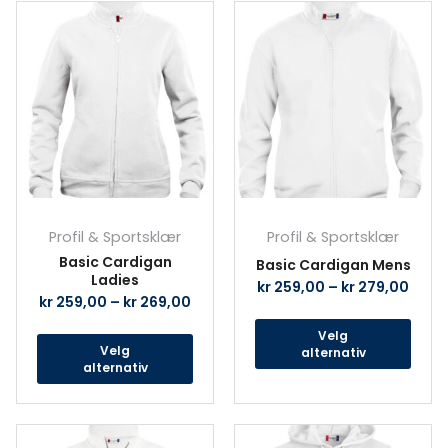
Dette
Det
produktet
prod
har
har
flere
fler
varianter.
vari
Alternativene
Alte
kan
kan
velges
velg
på
på
produktsiden
prod
Profil & Sportsklær
Profil & Sportsklær
Basic Cardigan
Basic Cardigan Mens
Ladies
kr
259,00
–
kr
279,00
kr
259,00
–
kr
269,00
Velg
Velg
alternativ
alternativ
Dette
Det