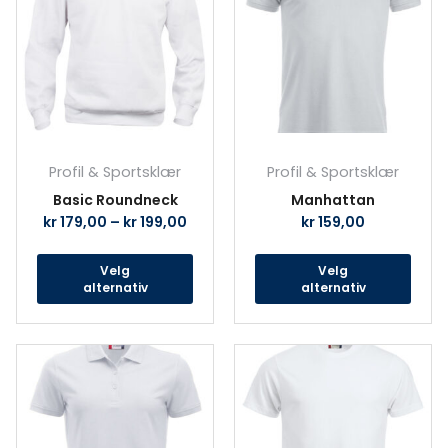
flere
fler
varianter.
vari
Alternativene
Alte
kan
kan
velges
velg
på
på
produktsiden
prod
Profil & Sportsklær
Profil & Sportsklær
Basic Roundneck
Manhattan
kr
179,00
–
kr
199,00
kr
159,00
Velg
Velg
alternativ
alternativ
Dette
Det
produktet
prod
har
har
flere
fler
varianter.
vari