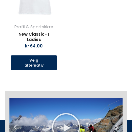
kan
velges
på
produktsiden
Profil & Sportsklær
New Classic-T
Ladies
kr
64,00
Velg
alternativ
Play
Previous
Next