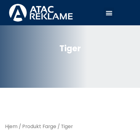
Hopp
Meny
rett
til
innholdet
Tiger
Hjem
/ Produkt Farge / Tiger