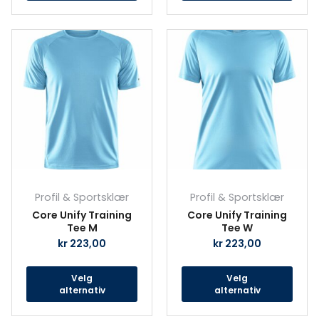
Dette
Det
produktet
prod
har
har
flere
fler
varianter.
vari
Alternativene
Alte
kan
kan
velges
velg
på
på
produktsiden
prod
Profil & Sportsklær
Profil & Sportsklær
Core Unify Training
Core Unify Training
Tee M
Tee W
kr
223,00
kr
223,00
Velg
Velg
alternativ
alternativ