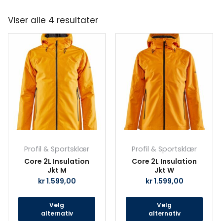
Viser alle 4 resultater
Dette
Det
produktet
prod
har
har
flere
fler
varianter.
vari
Alternativene
Alte
kan
kan
velges
velg
på
på
produktsiden
prod
Profil & Sportsklær
Profil & Sportsklær
Core 2L Insulation
Core 2L Insulation
Jkt M
Jkt W
kr
1.599,00
kr
1.599,00
Velg
Velg
alternativ
alternativ