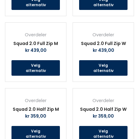
velges
velg
alternativ
alternativ
på
på
produktsiden
prod
Dette
Det
produktet
prod
Overdeler
Overdeler
har
har
Squad 2.0 Full Zip M
Squad 2.0 Full Zip W
flere
fler
kr
439,00
kr
439,00
varianter.
vari
Alternativene
Alte
Velg
Velg
kan
kan
alternativ
alternativ
velges
velg
på
på
produktsiden
prod
Dette
Det
produktet
prod
Overdeler
Overdeler
har
har
Squad 2.0 Half Zip M
Squad 2.0 Half Zip W
flere
fler
kr
359,00
kr
359,00
varianter.
vari
Alternativene
Alte
Velg
Velg
kan
kan
alternativ
alternativ