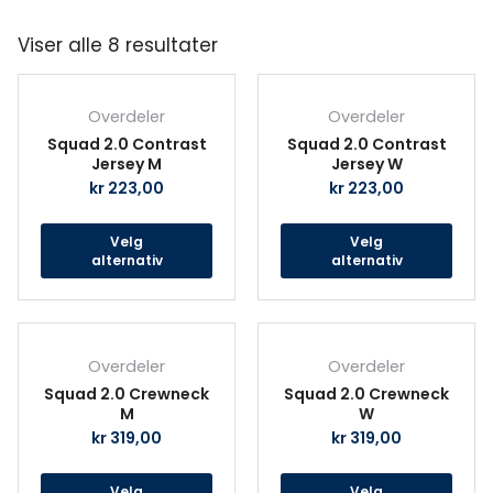
Viser alle 8 resultater
Dette
Det
produktet
prod
Overdeler
Overdeler
har
har
Squad 2.0 Contrast
Squad 2.0 Contrast
flere
fler
Jersey M
Jersey W
varianter.
vari
kr
223,00
kr
223,00
Alternativene
Alte
kan
kan
Velg
Velg
velges
velg
alternativ
alternativ
på
på
produktsiden
prod
Dette
Det
produktet
prod
Overdeler
Overdeler
har
har
Squad 2.0 Crewneck
Squad 2.0 Crewneck
flere
fler
M
W
varianter.
vari
kr
319,00
kr
319,00
Alternativene
Alte
kan
kan
Velg
Velg