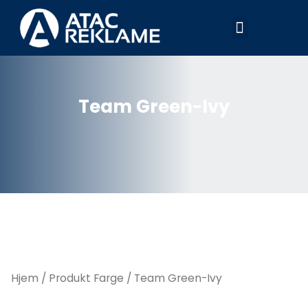
Hopp
Meny
rett
til
innholdet
Team Green-Ivy
Hjem
/ Produkt Farge / Team Green-Ivy