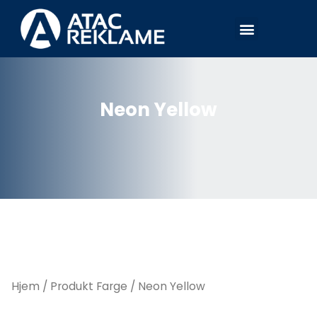
Hopp
Meny
rett
til
innholdet
Neon Yellow
Hjem
/ Produkt Farge / Neon Yellow