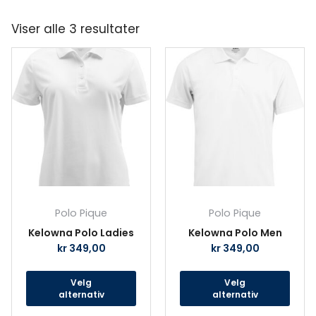
Viser alle 3 resultater
Dette
Det
produktet
prod
har
har
flere
fler
varianter.
vari
Alternativene
Alte
kan
kan
velges
velg
på
på
produktsiden
prod
Polo Pique
Polo Pique
Kelowna Polo Ladies
Kelowna Polo Men
kr
349,00
kr
349,00
Velg
Velg
alternativ
alternativ