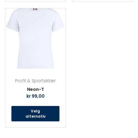
Dette
produktet
har
flere
varianter.
Alternativene
kan
velges
på
produktsiden
Profil & Sportsklær
Neon-T
kr
99,00
Velg
alternativ