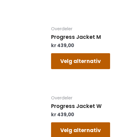
velges
på
produktsi
Dette
Overdeler
produktet
Progress Jacket M
har
kr
439,00
flere
varianter.
Alternati
Velg alternativ
kan
velges
på
produktsi
Dette
Overdeler
produktet
Progress Jacket W
har
kr
439,00
flere
varianter.
Alternati
Velg alternativ
kan