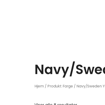
Hopp
rett
til
innholdet
Navy/Swed
Hjem
/ Produkt Farge / Navy/Sweden Y
Viser alle 8 resultater