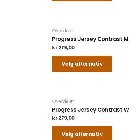
velges
på
produktsi
Dette
Overdeler
produktet
Progress Jersey Contrast M
har
kr
279,00
flere
varianter.
Alternati
Velg alternativ
kan
velges
på
produktsi
Dette
Overdeler
produktet
Progress Jersey Contrast W
har
kr
279,00
flere
varianter.
Alternati
Velg alternativ