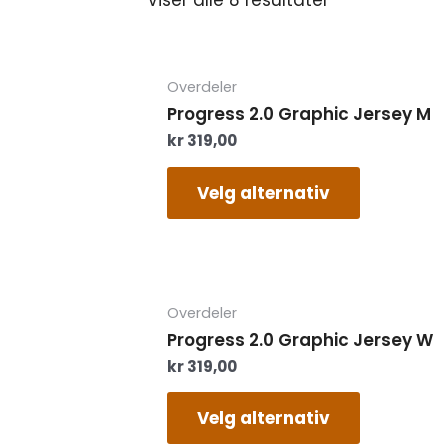
Dette
Overdeler
produktet
Progress 2.0 Graphic Jersey M
har
kr
319,00
flere
varianter.
Alternati
Velg alternativ
kan
velges
på
produktsi
Dette
Overdeler
produktet
Progress 2.0 Graphic Jersey W
har
kr
319,00
flere
varianter.
Alternati
Velg alternativ
kan