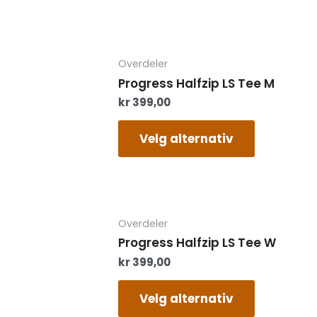
velges
på
produktsi
Dette
Overdeler
produktet
Progress Halfzip LS Tee M
har
kr
399,00
flere
varianter.
Alternati
Velg alternativ
kan
velges
på
produktsi
Dette
Overdeler
produktet
Progress Halfzip LS Tee W
har
kr
399,00
flere
varianter.
Alternati
Velg alternativ
kan