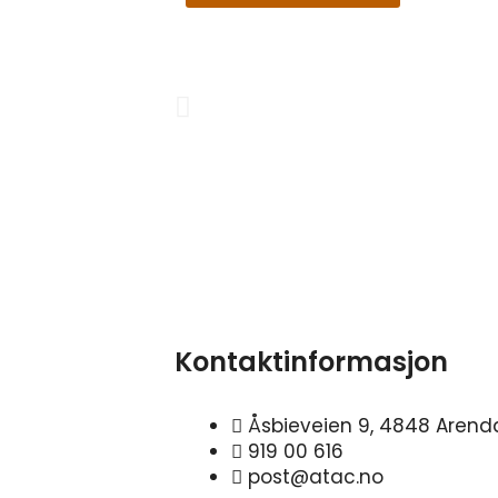
kan
velges
på
produktsi
Previous
Kontaktinformasjon
Åsbieveien 9, 4848 Arend
919 00 616
post@atac.no