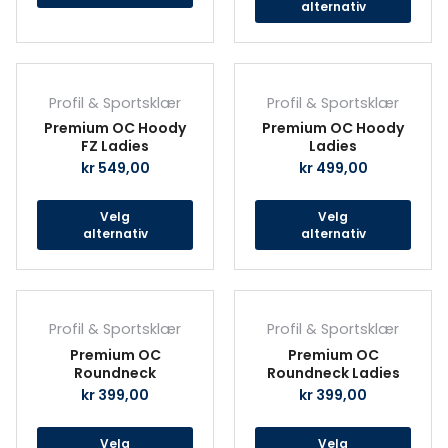
velges
velg
alternativ
på
på
produktsiden
prod
Dette
Det
produktet
prod
Profil & Sportsklær
Profil & Sportsklær
har
har
Premium OC Hoody
Premium OC Hoody
flere
fler
FZ Ladies
Ladies
varianter.
vari
kr
549,00
kr
499,00
Alternativene
Alte
kan
kan
Velg
Velg
velges
velg
alternativ
alternativ
på
på
produktsiden
prod
Dette
Det
produktet
prod
Profil & Sportsklær
Profil & Sportsklær
har
har
Premium OC
Premium OC
flere
fler
Roundneck
Roundneck Ladies
varianter.
vari
kr
399,00
kr
399,00
Alternativene
Alte
kan
kan
Velg
Velg