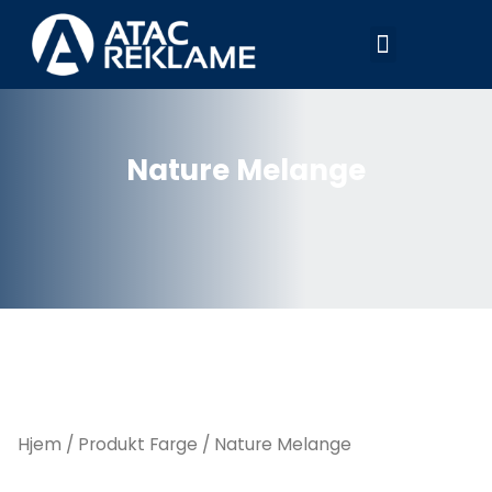
Hopp
Meny
rett
til
innholdet
Nature Melange
Hjem
/ Produkt Farge / Nature Melange