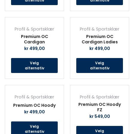
alternativ
alternativ
velges
velg
på
på
produktsiden
prod
Dette
Det
produktet
prod
Profil & Sportsklær
Profil & Sportsklær
har
har
Premium OC
Premium OC
flere
fler
Cardigan
Cardigan Ladies
varianter.
vari
kr
499,00
kr
499,00
Alternativene
Alte
kan
kan
Velg
Velg
velges
velg
alternativ
alternativ
på
på
produktsiden
prod
Dette
Det
produktet
prod
Profil & Sportsklær
Profil & Sportsklær
har
har
Premium OC Hoody
Premium OC Hoody
flere
fler
FZ
kr
499,00
varianter.
vari
kr
549,00
Alternativene
Alte
Velg
kan
kan
Velg
alternativ