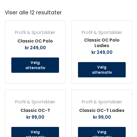
Viser alle 12 resultater
Dette
Det
produktet
prod
Profil & Sportsklær
Profil & Sportsklær
har
har
Classic OC Polo
Classic OC Polo
flere
fler
Ladies
kr
249,00
varianter.
vari
kr
249,00
Alternativene
Alte
Velg
kan
kan
Velg
alternativ
velges
velg
alternativ
på
på
produktsiden
prod
Dette
Det
produktet
prod
Profil & Sportsklær
Profil & Sportsklær
har
har
Classic OC-T
Classic OC-T Ladies
flere
fler
kr
99,00
kr
99,00
varianter.
vari
Alternativene
Alte
Velg
Velg
kan
kan