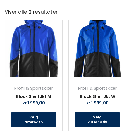
Viser alle 2 resultater
Dette
Det
produktet
prod
har
har
flere
fler
varianter.
vari
Alternativene
Alte
kan
kan
velges
velg
på
på
produktsiden
prod
Profil & Sportsklær
Profil & Sportsklær
Block Shell Jkt M
Block Shell Jkt W
kr
1.999,00
kr
1.999,00
Velg
Velg
alternativ
alternativ