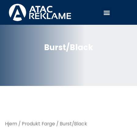
Hopp
Meny
rett
til
innholdet
Burst/Black
Hjem
/ Produkt Farge / Burst/Black