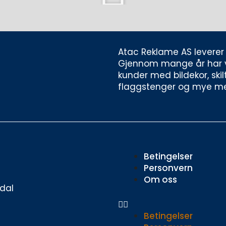
Atac Reklame AS leverer d
Gjennom mange år har vi h
kunder med bildekor, skilt
flaggstenger og mye me
Meny
Betingelser
Personvern
Om oss
dal
Betingelser