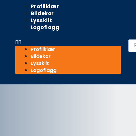
Meny
Profilklær
Bildekor
Lysskilt
Logoflagg
Sø
Profilklær
Bildekor
Lysskilt
Logoflagg