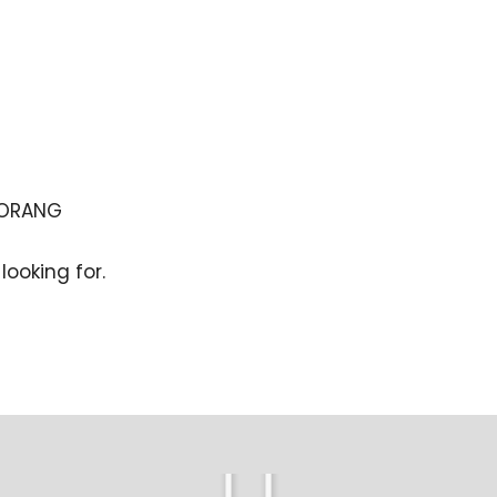
/ORANG
looking for.
Play