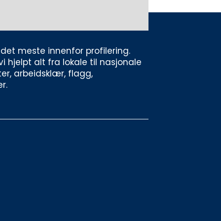
et meste innenfor profilering. 
jelpt alt fra lokale til nasjonale 
er, arbeidsklær, flagg, 
r. 