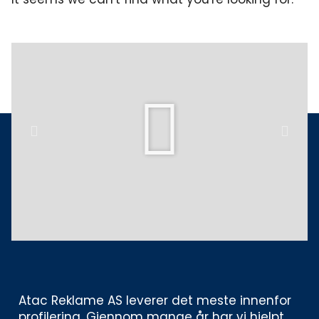
Play
Previous
Next
Atac Reklame AS leverer det meste innenfor 
profilering. Gjennom mange år har vi hjelpt 